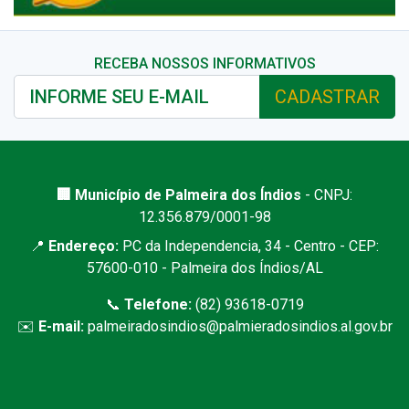
RECEBA NOSSOS INFORMATIVOS
CADASTRAR
🏢 Município de Palmeira dos Índios
- CNPJ:
12.356.879/0001-98
📍
Endereço:
PC da Independencia, 34 - Centro - CEP:
57600-010 - Palmeira dos Índios/AL
📞
Telefone:
(82) 93618-0719
✉️
E-mail:
palmeiradosindios@palmieradosindios.al.gov.br