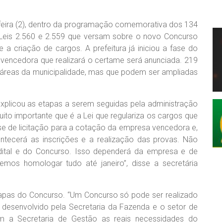
a-feira (2), dentro da programação comemorativa dos 134
 Leis 2.560 e 2.559 que versam sobre o novo Concurso
e a criação de cargos. A prefeitura já iniciou a fase do
 vencedora que realizará o certame será anunciada. 219
as áreas da municipalidade, mas que podem ser ampliadas
explicou as etapas a serem seguidas pela administração
ito importante que é a Lei que regulariza os cargos que
se de licitação para a cotação da empresa vencedora e,
ntecerá as inscrições e a realização das provas. Não
dital e do Concurso. Isso dependerá da empresa e de
os homologar tudo até janeiro”, disse a secretária
apas do Concurso. “Um Concurso só pode ser realizado
i desenvolvido pela Secretaria da Fazenda e o setor de
com a Secretaria de Gestão as reais necessidades do