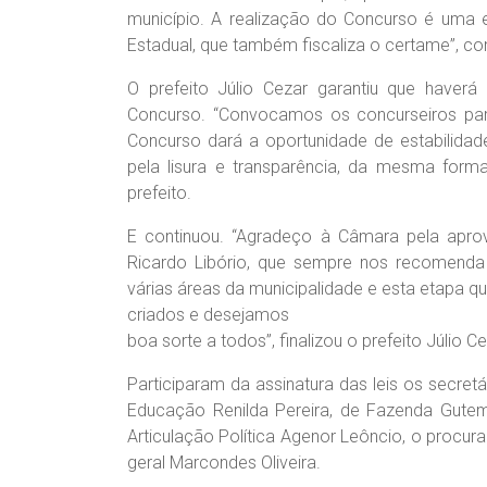
município. A realização do Concurso é uma e
Estadual, que também fiscaliza o certame”, com
O prefeito Júlio Cezar garantiu que haverá 
Concurso. “Convocamos os concurseiros para
Concurso dará a oportunidade de estabilid
pela lisura e transparência, da mesma form
prefeito.
E continuou. “Agradeço à Câmara pela apro
Ricardo Libório, que sempre nos recomenda
várias áreas da municipalidade e esta etapa 
criados e desejamos
boa sorte a todos”, finalizou o prefeito Júlio Ce
Participaram da assinatura das leis os secret
Educação Renilda Pereira, de Fazenda Gutemb
Articulação Política Agenor Leôncio, o procura
geral Marcondes Oliveira.