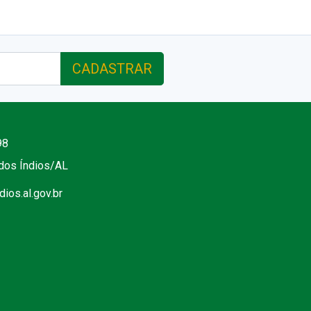
CADASTRAR
98
 dos Índios/AL
ios.al.gov.br