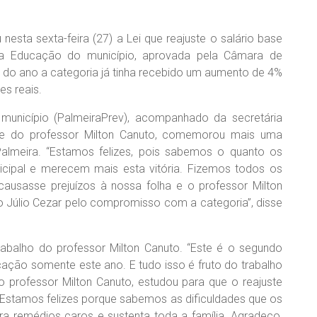
nesta sexta-feira (27) a Lei que reajuste o salário base
da Educação do município, aprovada pela Câmara de
o do ano a categoria já tinha recebido um aumento de 4%
es reais.
o município (PalmeiraPrev), acompanhado da secretária
a e do professor Milton Canuto, comemorou mais uma
Palmeira. “Estamos felizes, pois sabemos o quanto os
ipal e merecem mais esta vitória. Fizemos todos os
causasse prejuízos à nossa folha e o professor Milton
to Júlio Cezar pelo compromisso com a categoria”, disse
abalho do professor Milton Canuto. “Este é o segundo
ção somente este ano. E tudo isso é fruto do trabalho
 professor Milton Canuto, estudou para que o reajuste
 Estamos felizes porque sabemos as dificuldades que os
a remédios caros e sustenta toda a família. Agradeço,