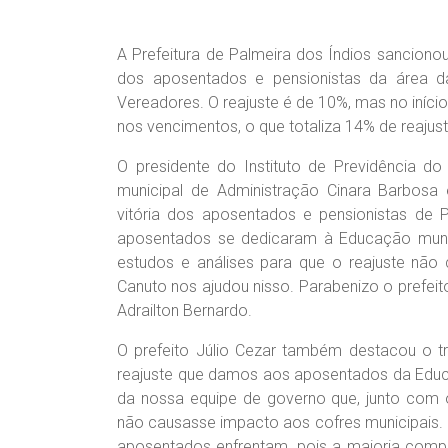
A Prefeitura de Palmeira dos Índios sancionou 
dos aposentados e pensionistas da área 
Vereadores. O reajuste é de 10%, mas no iníci
nos vencimentos, o que totaliza 14% de reajust
O
presidente do Instituto de Previdência d
municipal de Administração Cinara Barbos
vitória dos aposentados e pensionistas de 
aposentados se dedicaram à Educação munic
estudos e análises para que o reajuste não 
Canuto nos ajudou nisso. Parabenizo o prefei
Adrailton Bernardo.
O prefeito Júlio Cezar também destacou o tr
reajuste que damos aos aposentados da Educa
da nossa equipe de governo que, junto com o
não causasse impacto aos cofres municipais.
aposentados enfrentam, pois a maioria compr