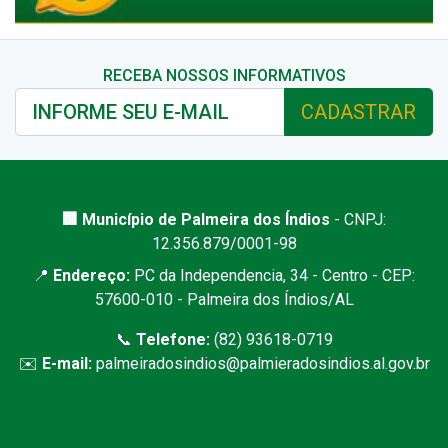
RECEBA NOSSOS INFORMATIVOS
CADASTRAR
🏢 Município de Palmeira dos Índios
- CNPJ:
12.356.879/0001-98
📍
Endereço:
PC da Independencia, 34 - Centro - CEP:
57600-010 - Palmeira dos Índios/AL
📞
Telefone:
(82) 93618-0719
✉️
E-mail:
palmeiradosindios@palmieradosindios.al.gov.br