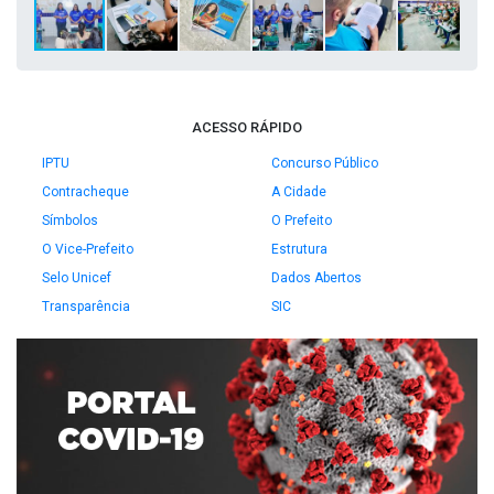
ACESSO RÁPIDO
IPTU
Concurso Público
Contracheque
A Cidade
Símbolos
O Prefeito
O Vice-Prefeito
Estrutura
Selo Unicef
Dados Abertos
Transparência
SIC