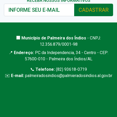
RECEBA NOSSOS INFORMATIVOS
CADASTRAR
🏢 Município de Palmeira dos Índios
- CNPJ:
12.356.879/0001-98
📍
Endereço:
PC da Independencia, 34 - Centro - CEP:
57600-010 - Palmeira dos Índios/AL
📞
Telefone:
(82) 93618-0719
✉️
E-mail:
palmeiradosindios@palmieradosindios.al.gov.br