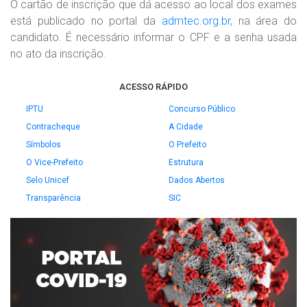
O cartão de inscrição que dá acesso ao local dos exames
está publicado no portal da
admtec.org.br
, na área do
candidato. É necessário informar o CPF e a senha usada
no ato da inscrição.
ACESSO RÁPIDO
IPTU
Concurso Público
Contracheque
A Cidade
Símbolos
O Prefeito
O Vice-Prefeito
Estrutura
Selo Unicef
Dados Abertos
Transparência
SIC