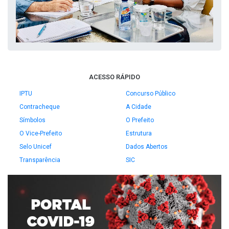
ACESSO RÁPIDO
IPTU
Concurso Público
Contracheque
A Cidade
Símbolos
O Prefeito
O Vice-Prefeito
Estrutura
Selo Unicef
Dados Abertos
Transparência
SIC