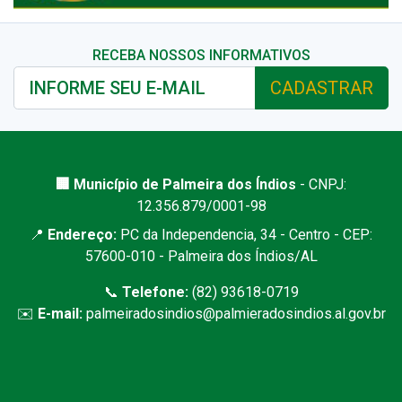
RECEBA NOSSOS INFORMATIVOS
CADASTRAR
🏢 Município de Palmeira dos Índios
- CNPJ:
12.356.879/0001-98
📍
Endereço:
PC da Independencia, 34 - Centro - CEP:
57600-010 - Palmeira dos Índios/AL
📞
Telefone:
(82) 93618-0719
✉️
E-mail:
palmeiradosindios@palmieradosindios.al.gov.br