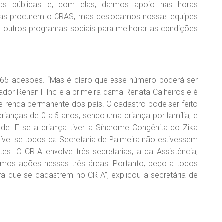
cas públicas e, com elas, darmos apoio nas horas
lias procurem o CRAS, mas deslocamos nossas equipes
e outros programas sociais para melhorar as condições
965 adesões. “Mas é claro que esse número poderá ser
nador Renan Filho e a primeira-dama Renata Calheiros e é
e renda permanente dos país. O cadastro pode ser feito
ianças de 0 a 5 anos, sendo uma criança por família, e
ade. E se a criança tiver a Síndrome Congênita do Zika
ssível se todos da Secretaria de Palmeira não estivessem
es. O CRIA envolve três secretarias, a da Assistência,
mos ações nessas três áreas. Portanto, peço a todos
 que se cadastrem no CRIA”, explicou a secretária de