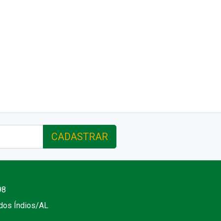
CADASTRAR
98
 dos Índios/AL