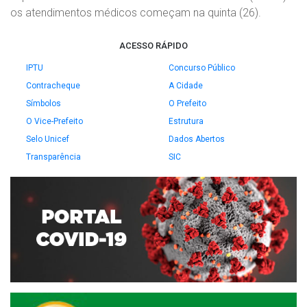
os atendimentos médicos começam na quinta (26).
ACESSO RÁPIDO
IPTU
Concurso Público
Contracheque
A Cidade
Símbolos
O Prefeito
O Vice-Prefeito
Estrutura
Selo Unicef
Dados Abertos
Transparência
SIC