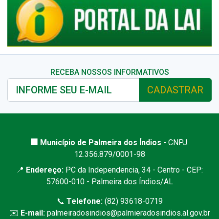
RECEBA NOSSOS INFORMATIVOS
CADASTRAR
🏢 Município de Palmeira dos Índios
- CNPJ:
12.356.879/0001-98
📍
Endereço:
PC da Independencia, 34 - Centro - CEP:
57600-010 - Palmeira dos Índios/AL
📞
Telefone:
(82) 93618-0719
✉️
E-mail:
palmeiradosindios@palmieradosindios.al.gov.br