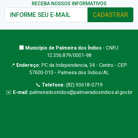
RECEBA NOSSOS INFORMATIVOS
CADASTRAR
🏢 Município de Palmeira dos Índios
- CNPJ:
12.356.879/0001-98
📍
Endereço:
PC da Independencia, 34 - Centro - CEP:
57600-010 - Palmeira dos Índios/AL
📞
Telefone:
(82) 93618-0719
✉️
E-mail:
palmeiradosindios@palmieradosindios.al.gov.br