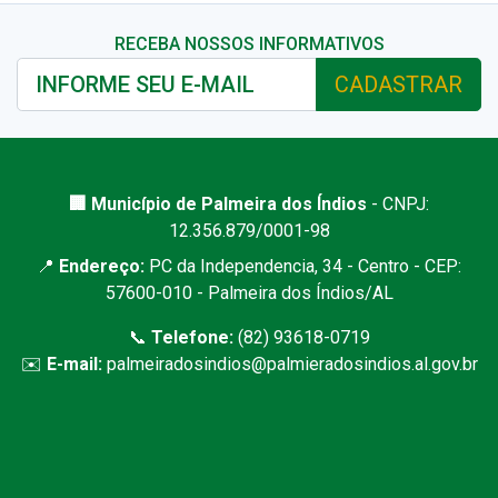
RECEBA NOSSOS INFORMATIVOS
CADASTRAR
🏢 Município de Palmeira dos Índios
- CNPJ:
12.356.879/0001-98
📍
Endereço:
PC da Independencia, 34 - Centro - CEP:
57600-010 - Palmeira dos Índios/AL
📞
Telefone:
(82) 93618-0719
✉️
E-mail:
palmeiradosindios@palmieradosindios.al.gov.br