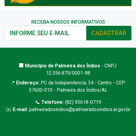
RECEBA NOSSOS INFORMATIVOS
CADASTRAR
🏢 Município de Palmeira dos Índios
- CNPJ:
12.356.879/0001-98
📍
Endereço:
PC da Independencia, 34 - Centro - CEP:
57600-010 - Palmeira dos Índios/AL
📞
Telefone:
(82) 93618-0719
✉️
E-mail:
palmeiradosindios@palmieradosindios.al.gov.br