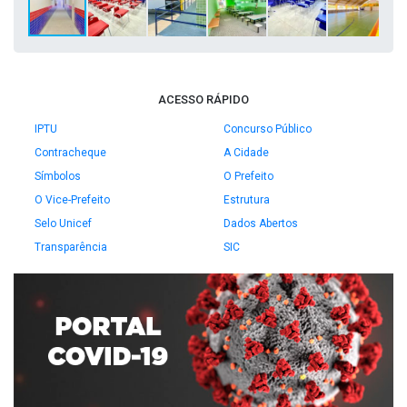
ACESSO RÁPIDO
IPTU
Concurso Público
Contracheque
A Cidade
Símbolos
O Prefeito
O Vice-Prefeito
Estrutura
Selo Unicef
Dados Abertos
Transparência
SIC