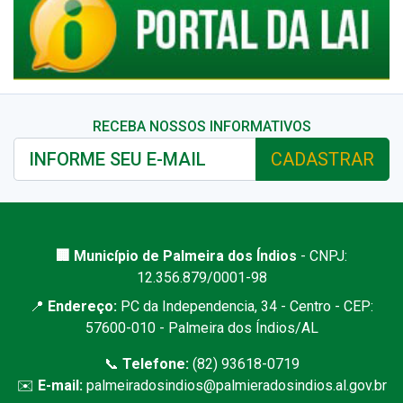
RECEBA NOSSOS INFORMATIVOS
CADASTRAR
🏢 Município de Palmeira dos Índios
- CNPJ:
12.356.879/0001-98
📍
Endereço:
PC da Independencia, 34 - Centro - CEP:
57600-010 - Palmeira dos Índios/AL
📞
Telefone:
(82) 93618-0719
✉️
E-mail:
palmeiradosindios@palmieradosindios.al.gov.br