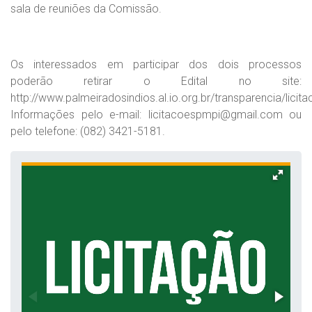
sala de reuniões da Comissão.
Os interessados em participar dos dois processos
poderão retirar o Edital no site:
http://www.palmeiradosindios.al.io.org.br/transparencia/licit
Informações pelo e-mail:
licitacoespmpi@gmail.com
ou
pelo telefone: (082) 3421-5181.