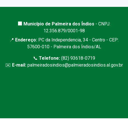
🏢 Município de Palmeira dos Índios
- CNPJ:
12.356.879/0001-98
📍
Endereço:
PC da Independencia, 34 - Centro - CEP:
57600-010 - Palmeira dos Índios/AL
📞
Telefone:
(82) 93618-0719
✉️
E-mail:
palmeiradosindios@palmieradosindios.al.gov.br