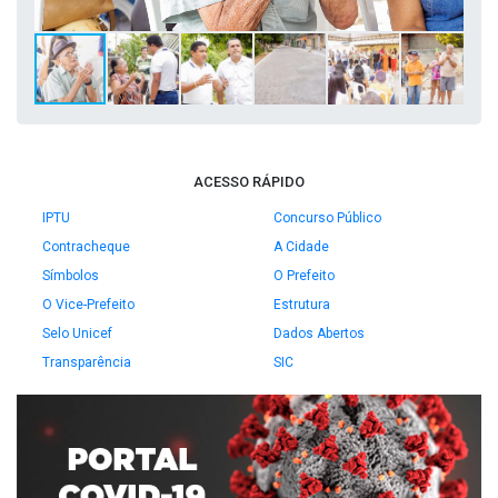
ACESSO RÁPIDO
IPTU
Concurso Público
Contracheque
A Cidade
Símbolos
O Prefeito
O Vice-Prefeito
Estrutura
Selo Unicef
Dados Abertos
Transparência
SIC