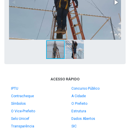
ACESSO RÁPIDO
IPTU
Concurso Público
Contracheque
A Cidade
Símbolos
O Prefeito
O Vice-Prefeito
Estrutura
Selo Unicef
Dados Abertos
Transparência
SIC