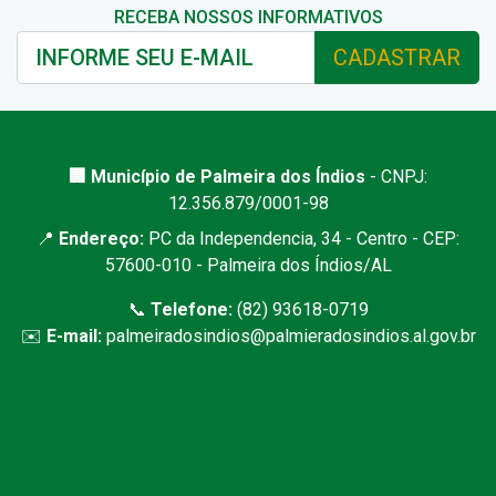
RECEBA NOSSOS INFORMATIVOS
CADASTRAR
🏢 Município de Palmeira dos Índios
- CNPJ:
12.356.879/0001-98
📍
Endereço:
PC da Independencia, 34 - Centro - CEP:
57600-010 - Palmeira dos Índios/AL
📞
Telefone:
(82) 93618-0719
✉️
E-mail:
palmeiradosindios@palmieradosindios.al.gov.br