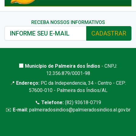
RECEBA NOSSOS INFORMATIVOS
CADASTRAR
🏢 Município de Palmeira dos Índios
- CNPJ:
12.356.879/0001-98
📍
Endereço:
PC da Independencia, 34 - Centro - CEP:
57600-010 - Palmeira dos Índios/AL
📞
Telefone:
(82) 93618-0719
✉️
E-mail:
palmeiradosindios@palmieradosindios.al.gov.br