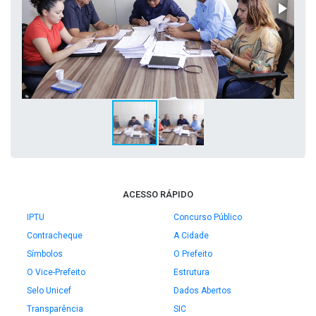
ACESSO RÁPIDO
IPTU
Concurso Público
Contracheque
A Cidade
Símbolos
O Prefeito
O Vice-Prefeito
Estrutura
Selo Unicef
Dados Abertos
Transparência
SIC