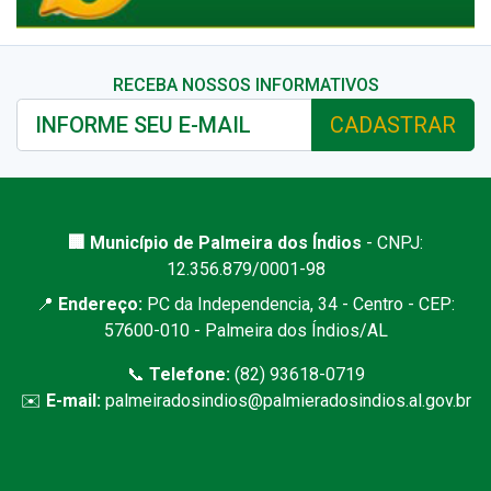
RECEBA NOSSOS INFORMATIVOS
CADASTRAR
🏢 Município de Palmeira dos Índios
- CNPJ:
12.356.879/0001-98
📍
Endereço:
PC da Independencia, 34 - Centro - CEP:
57600-010 - Palmeira dos Índios/AL
📞
Telefone:
(82) 93618-0719
✉️
E-mail:
palmeiradosindios@palmieradosindios.al.gov.br