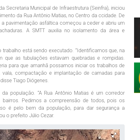
 Secretaria Municipal de Infraestrutura (Seinfra), iniciou
imento da Rua Antônio Matias, no Centro da ccidade. De
, a pavimentação asfáltica começou a ceder e abriu um
achaduras. A SMTT auxilia no isolamento da área e
o trabalho está sendo executado. “Identificamos que, na
 em que as tubulações estavam quebradas e rompidas.
eria para que amanhã possamos iniciar os trabalhos de
da vala, compactação e implantação de camadas para
 disse Tiago Diógenes.
o da população. “A Rua Antônio Matias é um corredor
s bairros. Pedimos a compreensão de todos, pois os
isso é pelo bem da população, para dar segurança a
u o prefeito Júlio Cezar.