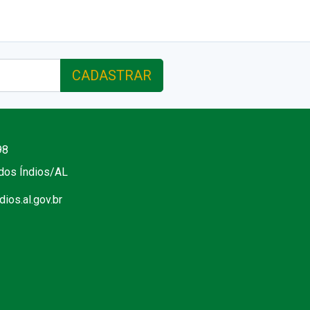
CADASTRAR
98
 dos Índios/AL
ios.al.gov.br