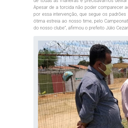
de todas as maneiras e precisávamos deixar
Apesar de a torcida não poder comparecer ao
por essa intervenção, que segue os padrões
ótima estreia ao nosso time, pelo Campeonato
do nosso clube”, afirmou o prefeito Júlio Cezar