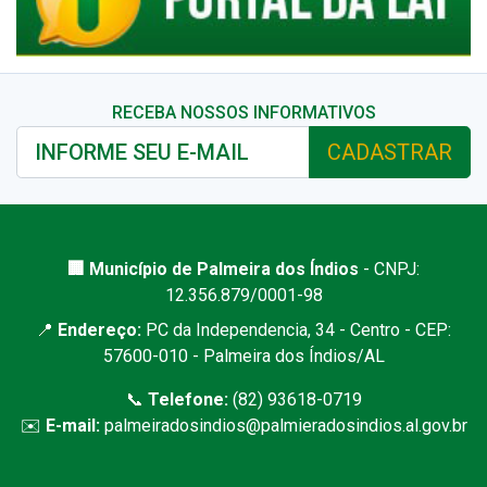
RECEBA NOSSOS INFORMATIVOS
CADASTRAR
🏢 Município de Palmeira dos Índios
- CNPJ:
12.356.879/0001-98
📍
Endereço:
PC da Independencia, 34 - Centro - CEP:
57600-010 - Palmeira dos Índios/AL
📞
Telefone:
(82) 93618-0719
✉️
E-mail:
palmeiradosindios@palmieradosindios.al.gov.br