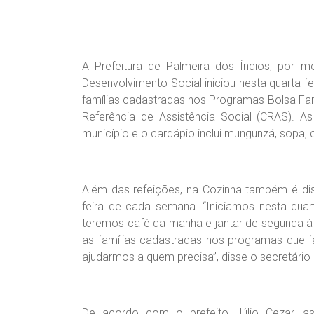
A Prefeitura de Palmeira dos Índios, por me
Desenvolvimento Social iniciou nesta quarta-fe
famílias cadastradas nos Programas Bolsa Famí
Referência de Assistência Social (CRAS). A
município e o cardápio inclui mungunzá, sopa, ca
Além das refeições, na Cozinha também é dist
feira de cada semana. “Iniciamos nesta quar
teremos café da manhã e jantar de segunda à 
as famílias cadastradas nos programas que f
ajudarmos a quem precisa”, disse o secretário
De acordo com o prefeito Júlio Cezar, as