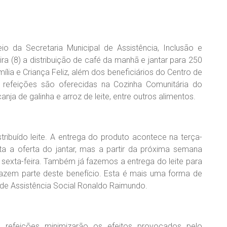
io da Secretaria Municipal de Assistência, Inclusão e
ira (8) a distribuição de café da manhã e jantar para 250
lia e Criança Feliz, além dos beneficiários do Centro de
s refeições são oferecidas na Cozinha Comunitária do
nja de galinha e arroz de leite, entre outros alimentos.
ribuído leite. A entrega do produto acontece na terça-
ta a oferta do jantar, mas a partir da próxima semana
sexta-feira. Também já fazemos a entrega do leite para
azem parte deste benefício. Esta é mais uma forma de
 de Assistência Social Ronaldo Raimundo.
 refeições minimizarão os efeitos provocados pelo