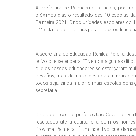
A Prefeitura de Palmeira dos Índios, por me
próximos dias o resultado das 10 escolas da
Palmeira 2021. Cinco unidades escolares do 1
14° salário como bônus para todos os funcioná
A secretária de Educação Renilda Pereira des
letivo que se encerra. “Tivemos algumas dif
que os nossos educadores se esforçaram muit
desafios, mas alguns se destacaram mais e 
todos seja ainda maior e mais escolas consig
secretária.
De acordo com o prefeito Júlio Cezar, o result
resultados até a quarta-feira com os nome
Provinha Palmeira. É um incentivo que damo