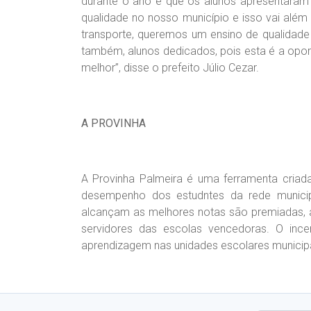
durante o ano e que os alunos apresentaram
qualidade no nosso município e isso vai além
transporte, queremos um ensino de qualidad
também, alunos dedicados, pois esta é a opor
melhor”, disse o prefeito Júlio Cezar.
A PROVINHA
A Provinha Palmeira é uma ferramenta criada
desempenho dos estudntes da rede municip
alcançam as melhores notas são premiadas, a
servidores das escolas vencedoras. O ince
aprendizagem nas unidades escolares municipa