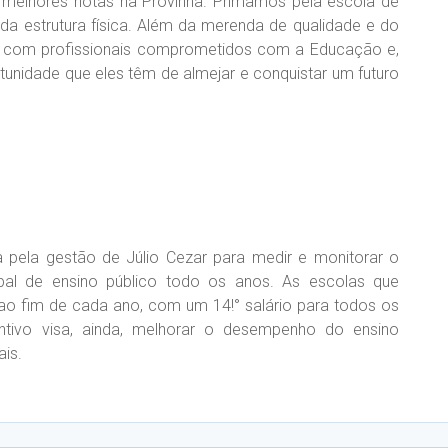
 melhores notas na Provinha. Primamos pela escola de
 da estrutura física. Além da merenda de qualidade e do
e com profissionais comprometidos com a Educação e,
tunidade que eles têm de almejar e conquistar um futuro
 pela gestão de Júlio Cezar para medir e monitorar o
al de ensino público todo os anos. As escolas que
o fim de cada ano, com um 14!° salário para todos os
ntivo visa, ainda, melhorar o desempenho do ensino
is.