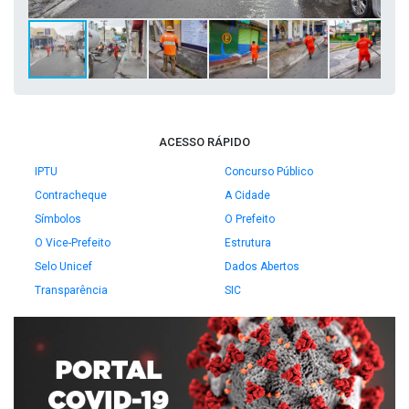
ACESSO RÁPIDO
IPTU
Concurso Público
Contracheque
A Cidade
Símbolos
O Prefeito
O Vice-Prefeito
Estrutura
Selo Unicef
Dados Abertos
Transparência
SIC