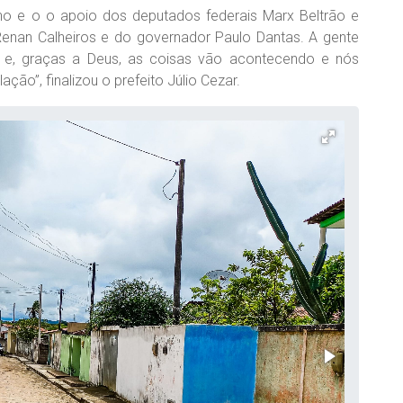
o e o o apoio dos deputados federais Marx Beltrão e
 Renan Calheiros e do governador Paulo Dantas. A gente
o e, graças a Deus, as coisas vão acontecendo e nós
ão”, finalizou o prefeito Júlio Cezar.