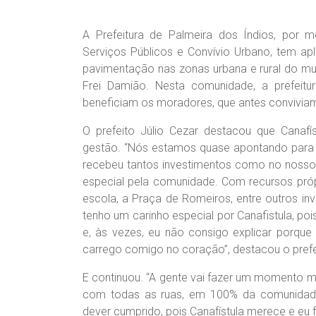
A Prefeitura de Palmeira dos Índios, por me
Serviços Públicos e Convívio Urbano, tem a
pavimentação nas zonas urbana e rural do mun
Frei Damião. Nesta comunidade, a prefeitu
beneficiam os moradores, que antes conviviam
O prefeito Júlio Cezar destacou que Canafí
gestão. “Nós estamos quase apontando para a
recebeu tantos investimentos como no nosso 
especial pela comunidade. Com recursos próp
escola, a Praça de Romeiros, entre outros i
tenho um carinho especial por Canafistula, po
e, às vezes, eu não consigo explicar porqu
carrego comigo no coração”, destacou o prefe
E continuou. “A gente vai fazer um momento mu
com todas as ruas, em 100% da comunidade
dever cumprido, pois Canafístula merece e eu f