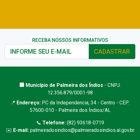
RECEBA NOSSOS INFORMATIVOS
CADASTRAR
🏢 Município de Palmeira dos Índios
- CNPJ:
12.356.879/0001-98
📍
Endereço:
PC da Independencia, 34 - Centro - CEP:
57600-010 - Palmeira dos Índios/AL
📞
Telefone:
(82) 93618-0719
✉️
E-mail:
palmeiradosindios@palmieradosindios.al.gov.br