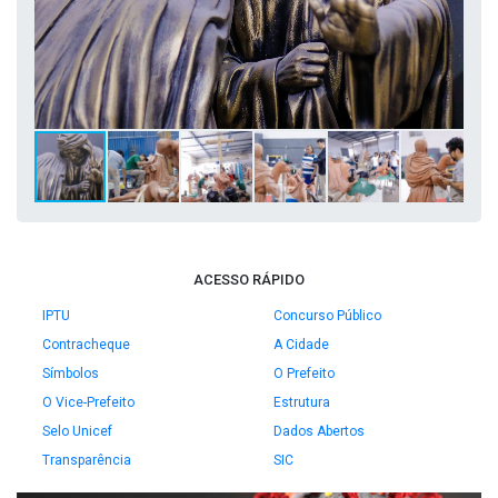
ACESSO RÁPIDO
IPTU
Concurso Público
Contracheque
A Cidade
Símbolos
O Prefeito
O Vice-Prefeito
Estrutura
Selo Unicef
Dados Abertos
Transparência
SIC