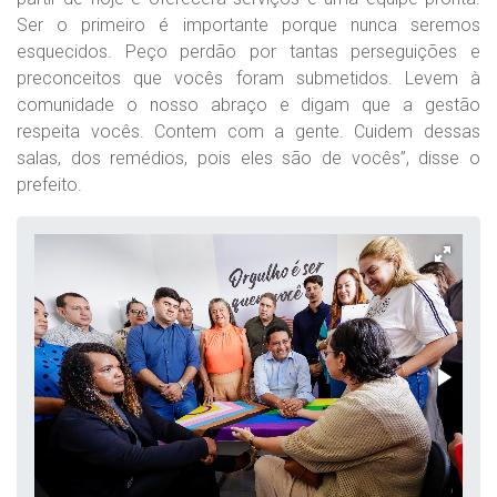
Ser o primeiro é importante porque nunca seremos
esquecidos. Peço perdão por tantas perseguições e
preconceitos que vocês foram submetidos. Levem à
comunidade o nosso abraço e digam que a gestão
respeita vocês. Contem com a gente. Cuidem dessas
salas, dos remédios, pois eles são de vocês”, disse o
prefeito.