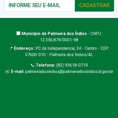
CADASTRAR
🏢 Município de Palmeira dos Índios
- CNPJ:
12.356.879/0001-98
📍
Endereço:
PC da Independencia, 34 - Centro - CEP:
57600-010 - Palmeira dos Índios/AL
📞
Telefone:
(82) 93618-0719
✉️
E-mail:
palmeiradosindios@palmieradosindios.al.gov.br