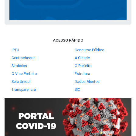
ACESSO RÁPIDO
IPTU
Concurso Público
Contracheque
A Cidade
Símbolos
O Prefeito
O Vice-Prefeito
Estrutura
Selo Unicef
Dados Abertos
Transparência
SIC