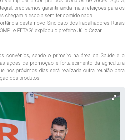
o vai triplicar a compra dos produtos de vocês. Agora,
egral, precisamos garantir ainda mais refeições para os
zes chegam a escola sem ter comido nada.
portância deste novo Sindicato dosTrabalhadores Rurais
OMPI e FETAG” explicou o prefeito Júlio Cezar.
os convênios, sendo o primeiro na área da Saúde e o
 as ações de promoção e fortalecimento da agricultura
ue nos próximos dias será realizada outra reunião para
ação dos produtos.