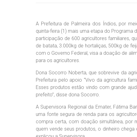
A Prefeitura de Palmeira dos Índios, por meio
quinta-feira (1) mais uma etapa do Programa 
participação de 600 agricultores familiares,
de batata, 3.000kg de hortaliças, 500kg de fe
com o Governo Federal, visa a doação de alime
para os agricultores.
Dona Socorro Noberta, que sobrevive da agric
Prefeitura pelo apoio “Vivo da agricultura fam
Esses produtos estão vindo com grande ajuda
prefeito”, disse dona Socorro.
A Supervisora Regional da Emater, Fátima Ba
uma fonte segura de renda para os agricult
compra certa, com doação simultânea, por m
quem vende seus produtos, o dinheiro chega d
explicou a Supervisora.