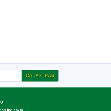
CADASTRAR
98
 dos Índios/AL