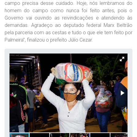
campo precisa desse cuidado. Hoje, nós lembramos do
homem do campo como nunca foi feito antes, pois o
Governo vai ouvindo as reivindicações e atendendo às
demandas. Agradeço ao deputado federal Marx Beltrão
pela parceria com as cestas e tudo o que ele tem feito por
Palmeira”, finalizou o prefeito Júlio Cezar.