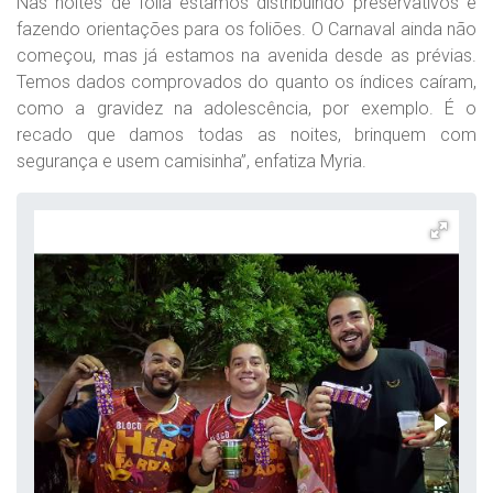
Nas noites de folia estamos distribuindo preservativos e
fazendo orientações para os foliões. O Carnaval ainda não
começou, mas já estamos na avenida desde as prévias.
Temos dados comprovados do quanto os índices caíram,
como a gravidez na adolescência, por exemplo. É o
recado que damos todas as noites, brinquem com
segurança e usem camisinha”, enfatiza Myria.