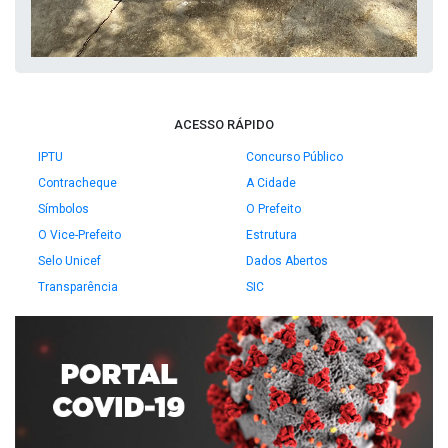
ACESSO RÁPIDO
IPTU
Concurso Público
Contracheque
A Cidade
Símbolos
O Prefeito
O Vice-Prefeito
Estrutura
Selo Unicef
Dados Abertos
Transparência
SIC