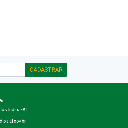
CADASTRAR
98
 dos Índios/AL
ios.al.gov.br