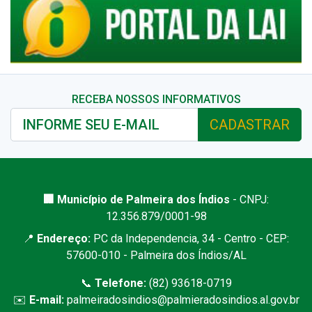
RECEBA NOSSOS INFORMATIVOS
CADASTRAR
🏢 Município de Palmeira dos Índios
- CNPJ:
12.356.879/0001-98
📍
Endereço:
PC da Independencia, 34 - Centro - CEP:
57600-010 - Palmeira dos Índios/AL
📞
Telefone:
(82) 93618-0719
✉️
E-mail:
palmeiradosindios@palmieradosindios.al.gov.br