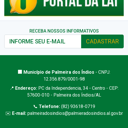
RECEBA NOSSOS INFORMATIVOS
CADASTRAR
🏢 Município de Palmeira dos Índios
- CNPJ:
12.356.879/0001-98
📍
Endereço:
PC da Independencia, 34 - Centro - CEP:
57600-010 - Palmeira dos Índios/AL
📞
Telefone:
(82) 93618-0719
✉️
E-mail:
palmeiradosindios@palmieradosindios.al.gov.br