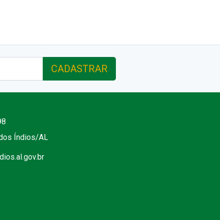
CADASTRAR
98
 dos Índios/AL
ios.al.gov.br