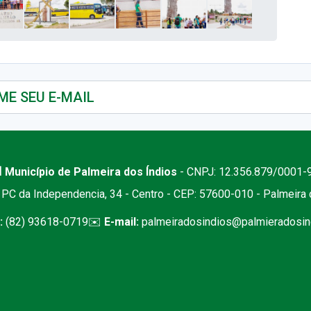
 Município de Palmeira dos Índios
- CNPJ: 12.356.879/0001-
PC da Independencia, 34 - Centro - CEP: 57600-010 - Palmeira
:
(82) 93618-0719
✉️
E-mail:
palmeiradosindios@palmieradosind