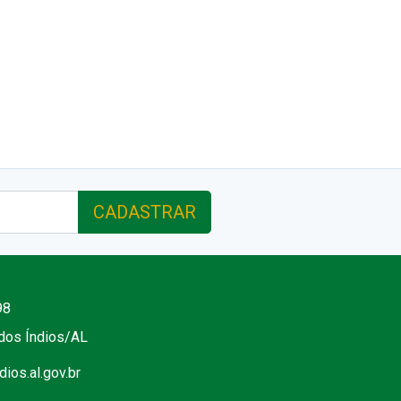
CADASTRAR
98
 dos Índios/AL
ios.al.gov.br