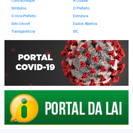
Contracheque
A Cidade
Símbolos
O Prefeito
O Vice-Prefeito
Estrutura
Selo Unicef
Dados Abertos
Transparência
SIC