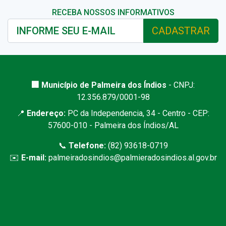
RECEBA NOSSOS INFORMATIVOS
CADASTRAR
🏢 Município de Palmeira dos Índios
- CNPJ:
12.356.879/0001-98
📍
Endereço:
PC da Independencia, 34 - Centro - CEP:
57600-010 - Palmeira dos Índios/AL
📞
Telefone:
(82) 93618-0719
✉️
E-mail:
palmeiradosindios@palmieradosindios.al.gov.br