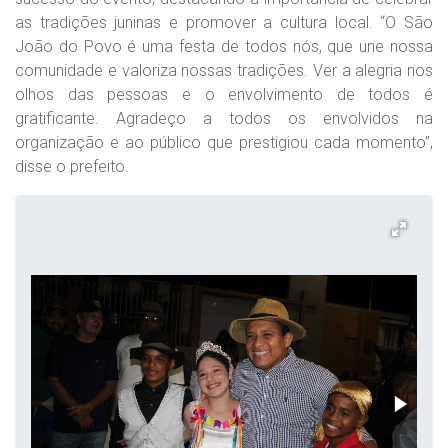
as tradições juninas e promover a cultura local. “O São
João do Povo é uma festa de todos nós, que une nossa
comunidade e valoriza nossas tradições. Ver a alegria nos
olhos das pessoas e o envolvimento de todos é
gratificante. Agradeço a todos os envolvidos na
organização e ao público que prestigiou cada momento”,
disse o prefeito.