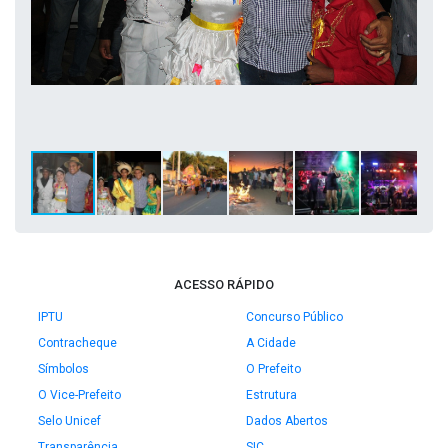
ACESSO RÁPIDO
IPTU
Concurso Público
Contracheque
A Cidade
Símbolos
O Prefeito
O Vice-Prefeito
Estrutura
Selo Unicef
Dados Abertos
Transparência
SIC