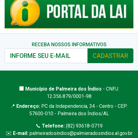
RECEBA NOSSOS INFORMATIVOS
CADASTRAR
🏢 Município de Palmeira dos Índios
- CNPJ:
12.356.879/0001-98
📍
Endereço:
PC da Independencia, 34 - Centro - CEP:
57600-010 - Palmeira dos Índios/AL
📞
Telefone:
(82) 93618-0719
✉️
E-mail:
palmeiradosindios@palmieradosindios.al.gov.br