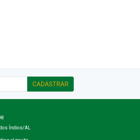
CADASTRAR
98
 dos Índios/AL