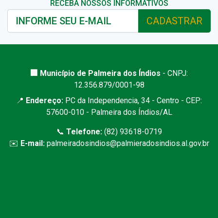
RECEBA NOSSOS INFORMATIVOS
CADASTRAR
🏢 Município de Palmeira dos Índios
- CNPJ:
12.356.879/0001-98
📍
Endereço:
PC da Independencia, 34 - Centro - CEP:
57600-010 - Palmeira dos Índios/AL
📞
Telefone:
(82) 93618-0719
✉️
E-mail:
palmeiradosindios@palmieradosindios.al.gov.br