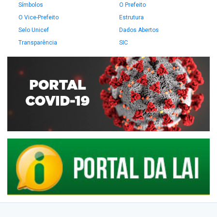
Símbolos
O Prefeito
O Vice-Prefeito
Estrutura
Selo Unicef
Dados Abertos
Transparência
SIC